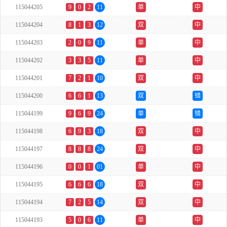
115044205
9
0
2
11
单
中
115044204
8
1
3
12
双
中
115044203
2
0
9
11
单
中
115044202
3
3
5
11
单
中
115044201
7
2
1
10
双
中
115044200
6
6
1
13
双
错
115044199
9
6
9
24
单
错
115044198
6
9
3
18
双
中
115044197
8
8
8
24
双
中
115044196
0
0
1
01
单
中
115044195
6
6
6
18
双
中
115044194
7
2
5
14
双
中
115044193
5
0
6
11
单
中