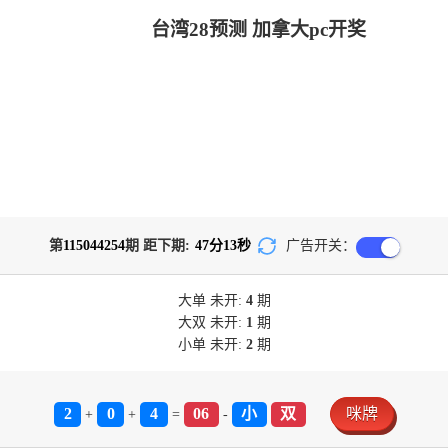
台湾28预测 加拿大pc开奖
第
115044254
期 距下期:
47
分
13
秒
广告开关：
大单
未开:
4
期
大双
未开:
1
期
小单
未开:
2
期
2
0
4
06
小
双
咪牌
+
+
=
-