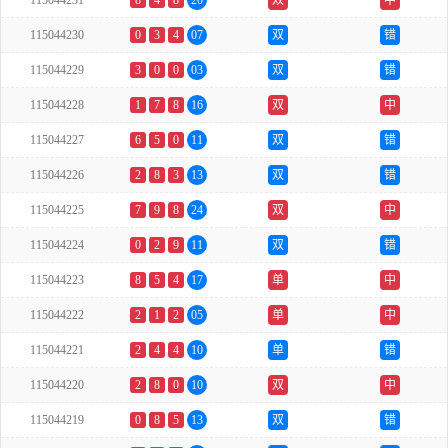
115044231
8
4
8
20
双
中
115044230
0
3
4
07
双
错
115044229
3
0
0
03
双
错
115044228
1
7
8
16
双
中
115044227
6
5
0
11
双
错
115044226
2
8
3
13
双
错
115044225
7
9
8
24
双
中
115044224
0
2
9
11
双
错
115044223
8
5
4
17
单
中
115044222
2
1
2
05
单
中
115044221
2
4
4
10
单
错
115044220
2
8
0
10
双
中
115044219
0
8
5
13
双
错