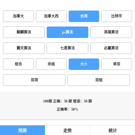
加拿大
加拿大西
台湾
比特币
麒麟算法
pc算法
英雄算法
霸天算法
七星算法
必赢算法
组合
杀组
大小
单双
双项
双组
100期 正确：50 期 错误：50 期
正确率：50%
预测
走势
统计