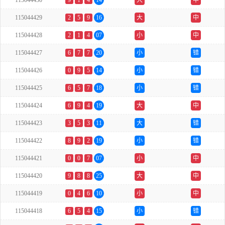
115044430
9
1
4
14
大
中
115044429
2
5
9
16
大
中
115044428
2
1
4
07
小
中
115044427
6
7
7
20
小
错
115044426
0
9
5
14
小
错
115044425
6
5
7
18
小
错
115044424
6
9
4
19
大
中
115044423
3
5
3
11
大
错
115044422
8
9
2
19
小
错
115044421
0
0
7
07
小
中
115044420
9
8
8
25
大
中
115044419
0
4
6
10
小
中
115044418
6
5
4
15
小
错