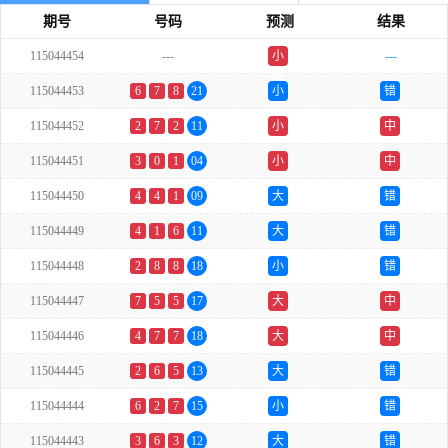
期号
号码
预测
结果
115044454
---
小
---
双
115044453
6
7
8
21
小
错
115044452
2
7
2
11
小
中
115044451
3
0
1
04
小
中
115044450
4
4
1
09
大
错
115044449
4
1
6
11
大
错
115044448
2
8
8
18
小
错
115044447
7
5
5
17
大
中
115044446
4
7
7
18
大
中
115044445
2
6
5
13
大
错
115044444
6
2
7
15
小
错
115044443
3
6
3
12
大
错