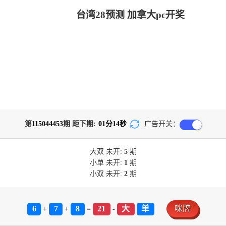
台湾28预测 加拿大pc开奖
第
115044453
期 距下期:
01
分
14
秒
广告开关：
大双
未开:
5
期
小单
未开:
1
期
小双
未开:
2
期
6
7
8
21
大
单
咪牌
+
+
=
-