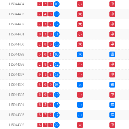
115044404
7
2
0
09
小
中
115044403
7
4
8
19
大
中
115044402
7
3
7
17
大
中
115044401
0
3
8
11
小
中
115044400
2
8
6
16
大
中
115044399
5
0
1
06
大
错
115044398
2
8
2
12
小
中
115044397
9
1
3
13
小
中
115044396
3
0
0
03
大
错
115044395
6
0
4
10
小
中
115044394
6
5
4
15
小
错
115044393
8
7
2
17
小
错
115044392
6
7
9
22
大
中