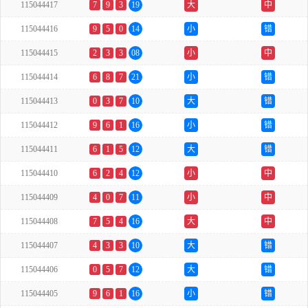
115044417
7
9
3
19
大
中
115044416
9
5
0
14
小
错
115044415
2
3
3
08
小
中
115044414
6
8
7
21
小
错
115044413
0
3
7
10
大
错
115044412
9
6
1
16
小
错
115044411
6
1
5
12
大
错
115044410
6
2
4
12
小
中
115044409
4
0
7
11
小
中
115044408
7
5
4
16
大
中
115044407
4
3
3
10
大
错
115044406
0
5
7
12
大
错
115044405
9
6
1
16
小
错