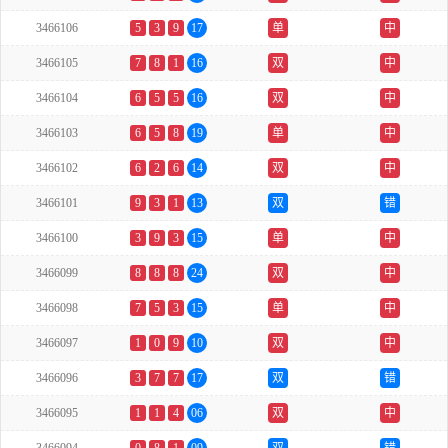
3466106
5
3
9
17
单
中
3466105
7
8
1
16
双
中
3466104
6
5
5
16
双
中
3466103
6
5
8
19
单
中
3466102
6
2
6
14
双
中
3466101
9
3
1
13
双
错
3466100
3
9
3
15
单
中
3466099
8
8
8
24
双
中
3466098
7
5
3
15
单
中
3466097
1
0
9
10
双
中
3466096
3
7
7
17
双
错
3466095
1
1
4
06
双
中