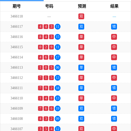
期号
号码
预测
结果
3466118
---
双
---
3466117
4
4
3
11
双
错
3466116
8
4
3
15
单
中
3466115
0
2
9
11
单
中
3466114
4
6
7
17
单
中
3466113
1
0
5
06
单
错
3466112
7
1
5
13
单
中
3466111
7
9
2
18
单
错
3466110
1
4
8
13
单
中
3466109
7
6
6
19
双
错
3466108
4
3
2
09
双
错
3466107
3
5
4
12
双
中