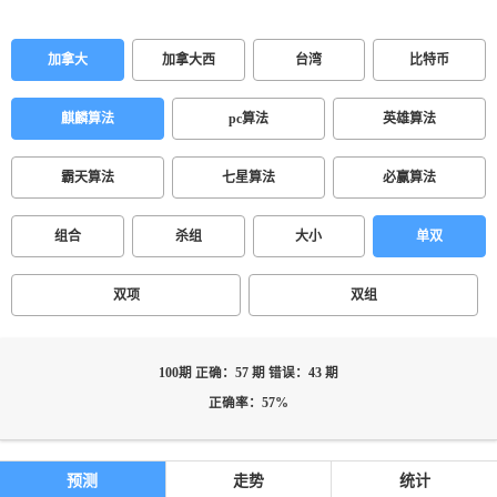
加拿大
加拿大西
台湾
比特币
麒麟算法
pc算法
英雄算法
霸天算法
七星算法
必赢算法
组合
杀组
大小
单双
双项
双组
100期 正确：57 期 错误：43 期
正确率：57%
预测
走势
统计