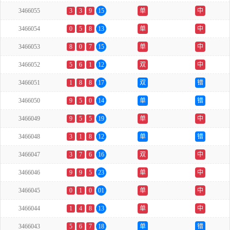
3466055
3
3
9
15
单
中
3466054
0
5
8
13
单
中
3466053
8
0
7
15
单
中
3466052
5
6
1
12
双
中
3466051
1
8
8
17
双
错
3466050
9
5
0
14
单
错
3466049
9
5
5
19
单
中
3466048
3
1
8
12
单
错
3466047
3
7
6
16
双
中
3466046
9
9
5
23
单
中
3466045
0
1
0
01
单
中
3466044
1
4
8
13
单
中
3466043
5
6
7
18
单
错