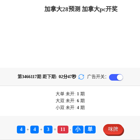
加拿大28预测 加拿大pc开奖
第
3466117
期 距下期:
02
分
47
秒
广告开关：
大单
未开:
1
期
大双
未开:
6
期
小双
未开:
4
期
4
4
3
11
小
单
咪牌
+
+
=
-