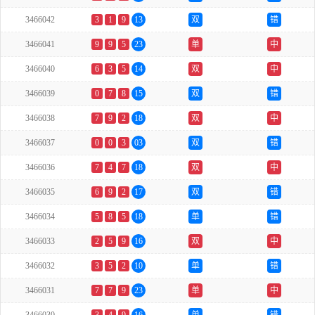
3466042
3
1
9
13
双
错
3466041
9
9
5
23
单
中
3466040
6
3
5
14
双
中
3466039
0
7
8
15
双
错
3466038
7
9
2
18
双
中
3466037
0
0
3
03
双
错
3466036
7
4
7
18
双
中
3466035
6
9
2
17
双
错
3466034
5
8
5
18
单
错
3466033
2
5
9
16
双
中
3466032
3
5
2
10
单
错
3466031
7
7
9
23
单
中