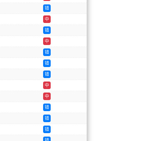
错
中
错
中
错
错
错
中
中
错
错
错
错