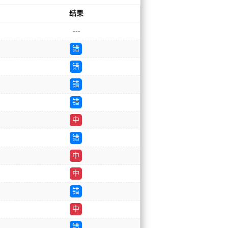
结果
---
错
错
错
错
中
错
中
中
错
中
错