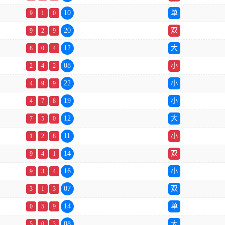
10
单
9
1
0
20
双
9
2
9
12
大
8
0
4
08
小
2
4
2
22
小
4
9
9
19
小
4
7
8
12
大
7
5
0
11
小
1
2
8
14
双
9
4
1
16
小
9
3
4
07
双
3
1
3
14
单
0
5
9
08
大
5
0
3