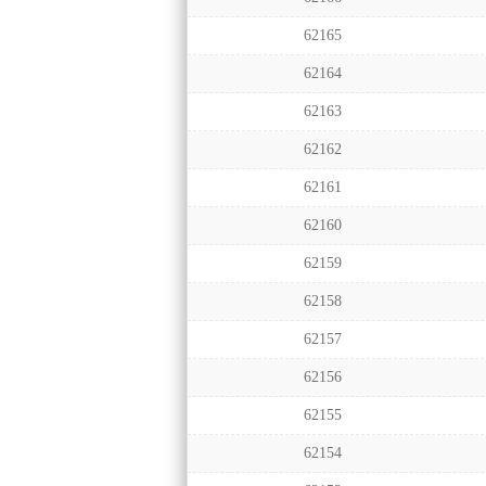
62165
62164
62163
62162
62161
62160
62159
62158
62157
62156
62155
62154