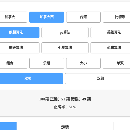
加拿大
加拿大西
台湾
比特币
麒麟算法
pc算法
英雄算法
霸天算法
七星算法
必赢算法
组合
杀组
大小
单双
双项
双组
100期 正确：51 期 错误：49 期
正确率：51%
走势