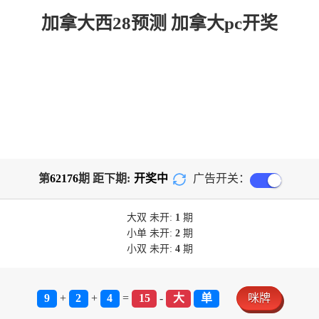
加拿大西28预测 加拿大pc开奖
第
62176
期 距下期:
开奖中
广告开关：
大双
未开:
1
期
小单
未开:
2
期
小双
未开:
4
期
9
+
2
+
4
=
15
-
大
单
咪牌