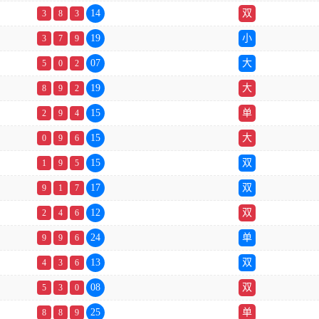
14
双
3
8
3
19
小
3
7
9
07
大
5
0
2
19
大
8
9
2
15
单
2
9
4
15
大
0
9
6
15
双
1
9
5
17
双
9
1
7
12
双
2
4
6
24
单
9
9
6
13
双
4
3
6
08
双
5
3
0
25
单
8
8
9