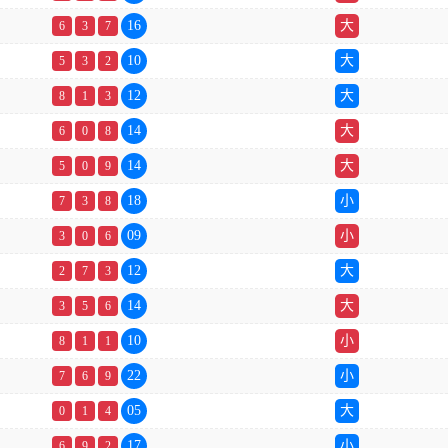
16
大
6
3
7
10
大
5
3
2
12
大
8
1
3
14
大
6
0
8
14
大
5
0
9
18
小
7
3
8
09
小
3
0
6
12
大
2
7
3
14
大
3
5
6
10
小
8
1
1
22
小
7
6
9
05
大
0
1
4
17
小
6
9
2