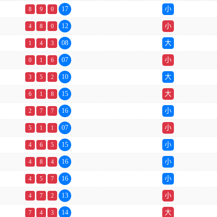
17
小
8
9
0
12
小
4
8
0
08
大
1
4
3
07
小
0
1
6
10
大
3
5
2
15
大
6
1
8
16
小
2
7
7
07
小
5
1
1
15
小
4
6
5
16
小
4
8
4
16
小
4
5
7
13
小
4
7
2
14
大
7
4
3