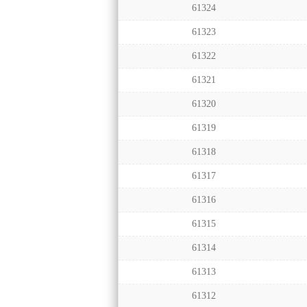
61324
61323
61322
61321
61320
61319
61318
61317
61316
61315
61314
61313
61312