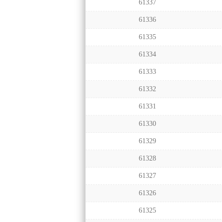
61337
61336
61335
61334
61333
61332
61331
61330
61329
61328
61327
61326
61325