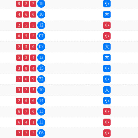
18
小
9
2
7
10
大
4
6
0
12
小
2
5
5
07
小
0
5
2
07
大
2
5
0
12
大
5
3
4
15
小
3
8
4
22
小
7
6
9
10
大
3
2
5
14
小
2
6
6
13
小
6
7
0
11
小
6
4
1
06
小
2
2
2