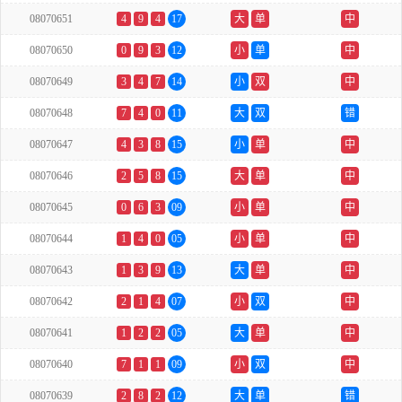
08070651
4
9
4
17
大
单
中
08070650
0
9
3
12
小
单
中
08070649
3
4
7
14
小
双
中
08070648
7
4
0
11
大
双
错
08070647
4
3
8
15
小
单
中
08070646
2
5
8
15
大
单
中
08070645
0
6
3
09
小
单
中
08070644
1
4
0
05
小
单
中
08070643
1
3
9
13
大
单
中
08070642
2
1
4
07
小
双
中
08070641
1
2
2
05
大
单
中
08070640
7
1
1
09
小
双
中
08070639
2
8
2
12
大
单
错