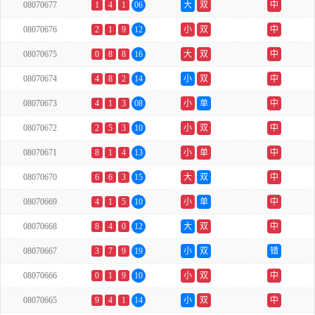
08070677
1
4
1
06
大
双
中
08070676
2
1
9
12
小
双
中
08070675
0
8
8
16
大
双
中
08070674
4
8
2
14
小
双
中
08070673
4
1
3
08
小
单
中
08070672
2
5
3
10
小
双
中
08070671
8
1
4
13
小
单
中
08070670
6
6
3
15
大
双
中
08070669
4
1
5
10
小
单
中
08070668
8
4
0
12
大
双
中
08070667
3
7
9
19
小
双
错
08070666
0
1
9
10
小
双
中
08070665
9
4
1
14
小
双
中