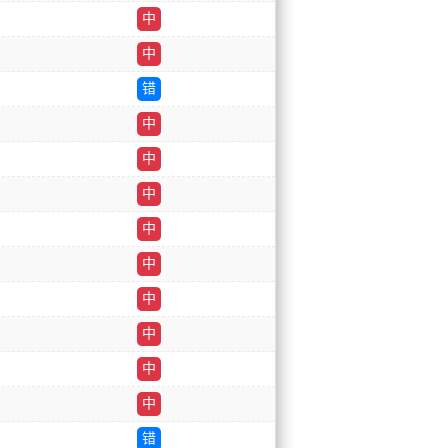
中
中
错
中
中
中
中
中
中
中
中
中
错