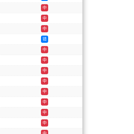
中
中
中
错
中
中
中
中
中
中
中
中
中