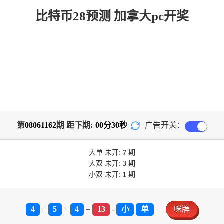
比特币28预测 加拿大pc开奖
第
08061162
期 距下期:
00
分
30
秒
广告开关：
大单
未开:
7
期
大双
未开:
3
期
小双
未开:
1
期
4
+
5
+
4
=
13
-
小
单
咪牌