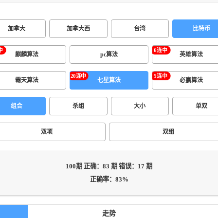
加拿大
加拿大西
台湾
比特币
麒麟算法
pc算法
英雄算法
霸天算法
七星算法
必赢算法
组合
杀组
大小
单双
双项
双组
100期 正确：83 期 错误：17 期
正确率：83%
走势