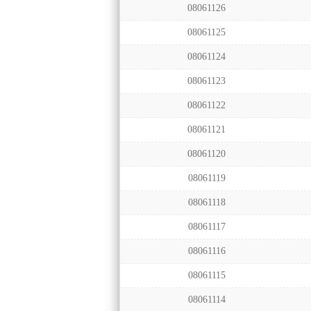
08061126
08061125
08061124
08061123
08061122
08061121
08061120
08061119
08061118
08061117
08061116
08061115
08061114