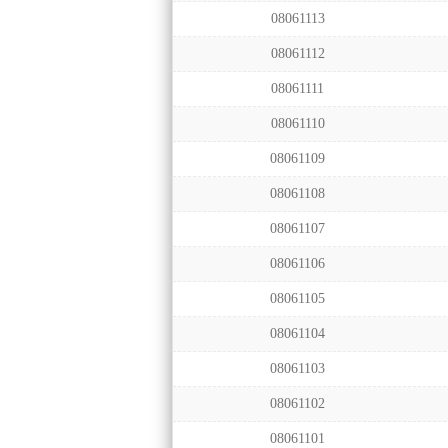
08061113
08061112
08061111
08061110
08061109
08061108
08061107
08061106
08061105
08061104
08061103
08061102
08061101