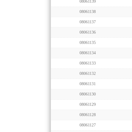
08061139
08061138
08061137
08061136
08061135
08061134
08061133
08061132
08061131
08061130
08061129
08061128
08061127