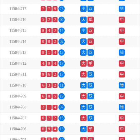
115044717
7
7
9
23
小
双
错
115044716
5
2
2
09
大
单
中
115044715
8
4
2
14
小
双
中
115044714
0
0
2
02
大
双
中
115044713
8
1
4
13
大
双
错
115044712
4
9
4
17
大
单
中
115044711
9
6
2
17
大
双
中
115044710
6
3
2
11
大
双
错
115044709
6
8
5
19
大
双
中
115044708
2
1
4
07
大
双
错
115044707
6
7
2
15
大
双
中
115044706
0
9
4
13
大
单
中