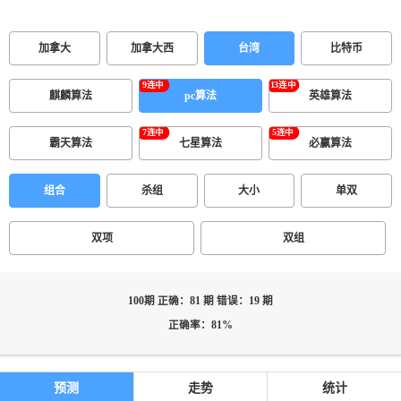
加拿大
加拿大西
台湾
比特币
麒麟算法
pc算法
英雄算法
霸天算法
七星算法
必赢算法
组合
杀组
大小
单双
双项
双组
100期 正确：81 期 错误：19 期
正确率：81%
预测
走势
统计