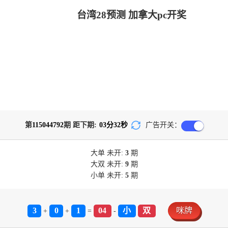
台湾28预测 加拿大pc开奖
第
115044792
期 距下期:
03
分
32
秒
广告开关：
大单
未开:
3
期
大双
未开:
9
期
小单
未开:
5
期
3
0
1
04
小
双
咪牌
+
+
=
-