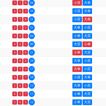
04
小双
大单
3
1
0
16
小双
大单
4
9
3
21
小双
大单
6
7
8
11
大单
小双
2
7
2
04
小单
大双
3
0
1
09
大双
小单
4
4
1
11
小单
大双
4
1
6
18
大单
小双
2
8
8
17
大单
小双
7
5
5
18
小双
大单
4
7
7
13
大单
小双
2
6
5
15
小单
大双
6
2
7
12
小单
大双
3
6
3