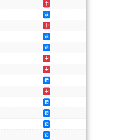
中
错
中
错
错
中
中
错
中
错
错
错
错