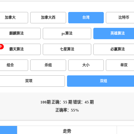
加拿大
加拿大西
台湾
比特币
麒麟算法
pc算法
英雄算法
霸天算法
七星算法
必赢算法
组合
杀组
大小
单双
双项
双组
100期 正确：55 期 错误：45 期
正确率：55%
走势