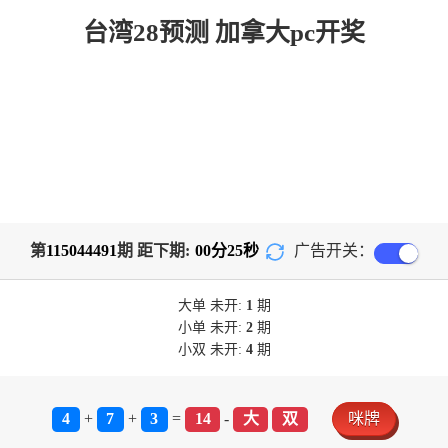
台湾28预测 加拿大pc开奖
第
115044491
期 距下期:
00
分
25
秒
广告开关：
大单
未开:
1
期
小单
未开:
2
期
小双
未开:
4
期
4
+
7
+
3
=
14
-
大
双
咪牌