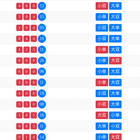
12
小双
大单
4
8
0
15
小单
大双
3
8
4
05
小双
大单
1
0
4
16
小双
大单
8
4
4
11
小单
大双
4
2
5
26
小单
大双
9
8
9
06
小单
大双
6
0
0
11
小单
大双
3
0
8
18
小双
大单
4
6
8
08
小双
大单
5
3
0
16
大双
小单
3
8
5
11
大单
小双
0
8
3
14
小单
大双
9
1
4