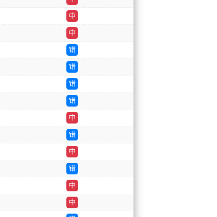
中
中
错
错
错
错
中
错
中
错
中
中