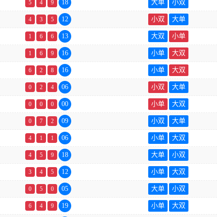
18
大单
小双
5
4
9
12
小双
大单
4
3
5
13
大双
小单
1
6
6
16
小单
大双
1
6
9
16
小单
大双
6
2
8
06
小双
大单
0
2
4
00
小单
大双
0
0
0
09
小双
大单
0
7
2
06
小单
大双
4
1
1
18
大单
小双
4
5
9
12
小单
大双
3
4
5
05
大单
小双
0
5
0
19
小单
大双
6
4
9