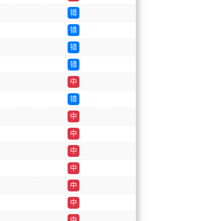
错
错
错
错
中
错
中
中
中
中
中
中
中