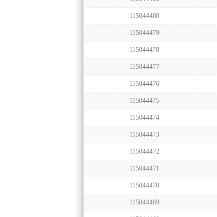
115044480
115044479
115044478
115044477
115044476
115044475
115044474
115044473
115044472
115044471
115044470
115044469