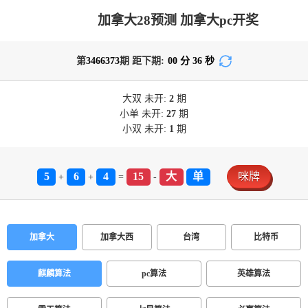
加拿大28预测 加拿大pc开奖
第
3466373
期 距下期:
00
分
36
秒
大双
未开:
2
期
小单
未开:
27
期
小双
未开:
1
期
5
6
4
15
大
单
咪牌
+
+
=
-
加拿大
加拿大西
台湾
比特币
麒麟算法
pc算法
英雄算法