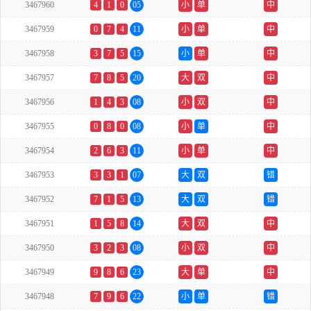
3467960
4
1
0
05
小
单
中
3467959
0
7
4
11
小
单
中
3467958
3
7
5
15
小
单
中
3467957
7
8
5
20
大
双
中
3467956
1
4
3
08
小
双
中
3467955
0
8
0
08
小
单
中
3467954
2
6
3
11
小
单
中
3467953
3
3
1
07
大
双
错
3467952
7
1
5
13
大
双
错
3467951
1
5
8
14
大
双
中
3467950
3
2
3
08
小
双
中
3467949
9
8
6
23
大
单
中
3467948
7
9
6
22
小
单
错