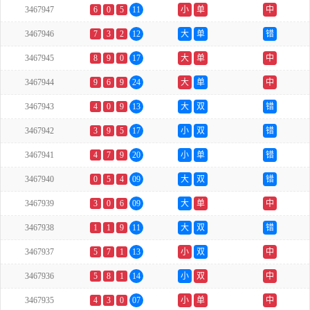
3467947
6
0
5
11
小
单
中
3467946
7
3
2
12
大
单
错
3467945
8
9
0
17
大
单
中
3467944
9
6
9
24
大
单
中
3467943
4
0
9
13
大
双
错
3467942
3
9
5
17
小
双
错
3467941
4
7
9
20
小
单
错
3467940
0
5
4
09
大
双
错
3467939
3
0
6
09
大
单
中
3467938
1
1
9
11
大
双
错
3467937
5
7
1
13
小
双
中
3467936
5
8
1
14
小
双
中
3467935
4
3
0
07
小
单
中