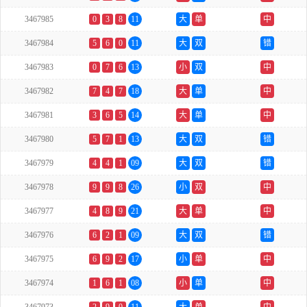
3467985
0
3
8
11
大
单
中
3467984
5
6
0
11
大
双
错
3467983
0
7
6
13
小
双
中
3467982
7
4
7
18
大
单
中
3467981
3
6
5
14
大
单
中
3467980
5
7
1
13
大
双
错
3467979
4
4
1
09
大
双
错
3467978
9
9
8
26
小
双
中
3467977
4
8
9
21
大
单
中
3467976
6
2
1
09
大
双
错
3467975
6
9
2
17
小
单
中
3467974
1
6
1
08
小
单
中