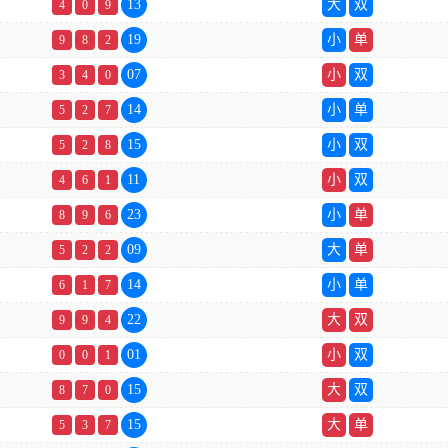
13
大
双
4
0
9
19
小
单
9
8
2
07
小
双
3
4
0
14
小
单
5
2
7
15
小
双
5
2
8
11
小
双
4
6
1
23
小
单
8
9
6
09
大
单
5
2
2
14
小
单
6
1
7
22
大
双
9
9
4
01
小
双
0
0
1
15
大
双
8
7
0
15
大
单
5
3
7