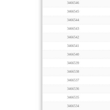
3466546
3466545
3466544
3466543
3466542
3466541
3466540
3466539
3466538
3466537
3466536
3466535
3466534