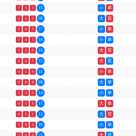
15
小
单
7
5
3
08
大
双
2
5
1
17
小
单
3
9
5
16
小
单
7
4
5
16
大
双
5
5
6
15
大
双
4
4
7
11
小
单
4
1
6
08
大
单
0
8
0
14
小
单
5
3
6
17
大
单
4
5
8
12
大
双
6
5
1
16
小
单
3
9
4
25
大
双
7
9
9