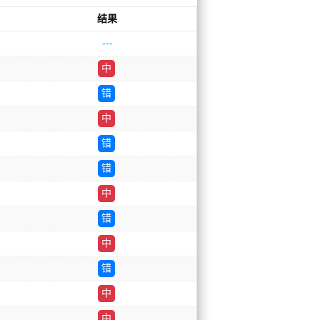
结果
---
中
错
中
错
错
中
错
中
错
中
中