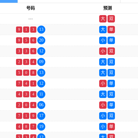
号码
预测
---
大
双
13
大
单
9
1
3
20
小
单
9
5
6
12
小
双
3
3
6
09
大
双
2
3
4
13
大
双
5
0
8
12
小
单
7
4
1
11
大
双
4
3
4
06
小
单
2
0
4
17
小
双
7
1
9
19
小
单
4
8
7
12
大
双
5
3
4