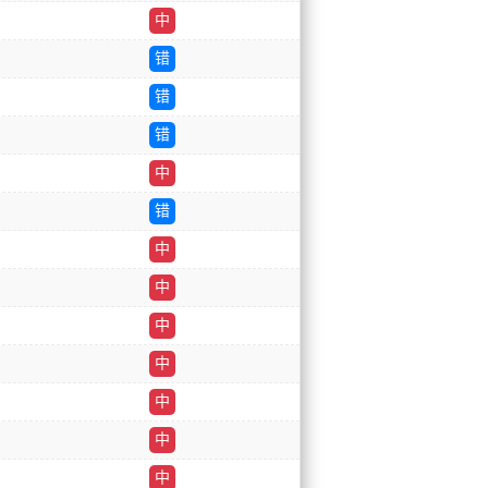
中
错
错
错
中
错
中
中
中
中
中
中
中