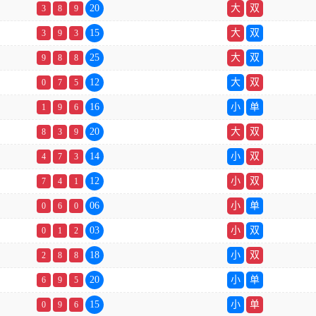
20
大
双
3
8
9
15
大
双
3
9
3
25
大
双
9
8
8
12
大
双
0
7
5
16
小
单
1
9
6
20
大
双
8
3
9
14
小
双
4
7
3
12
小
双
7
4
1
06
小
单
0
6
0
03
小
双
0
1
2
18
小
双
2
8
8
20
小
单
6
9
5
15
小
单
0
9
6