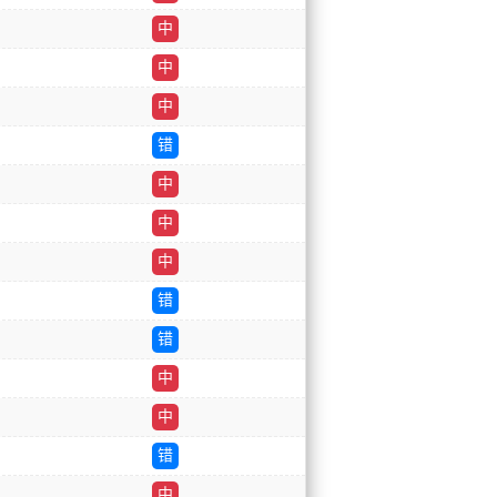
中
中
中
错
中
中
中
错
错
中
中
错
中