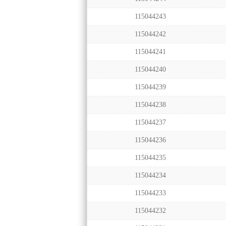
115044243
115044242
115044241
115044240
115044239
115044238
115044237
115044236
115044235
115044234
115044233
115044232