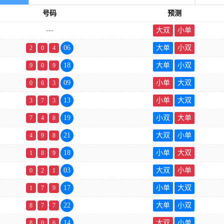
号码
预测
---
大双
小单
06
大单
小双
2
0
4
18
大单
小双
9
0
9
09
小单
大双
0
6
3
13
小单
大双
3
7
3
19
小双
大单
7
4
8
21
大双
小单
4
9
8
18
小单
大双
1
8
9
03
大双
小单
0
2
1
17
小单
大双
1
7
9
22
大单
小双
8
7
7
14
大双
小单
8
0
6