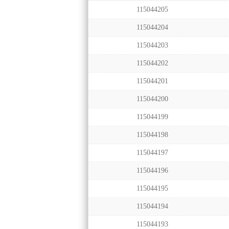
115044205
115044204
115044203
115044202
115044201
115044200
115044199
115044198
115044197
115044196
115044195
115044194
115044193