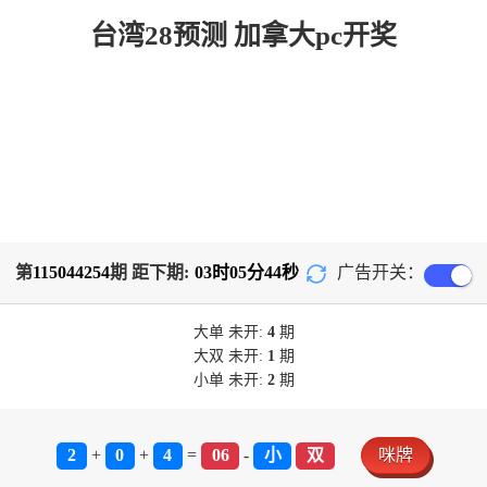
台湾28预测 加拿大pc开奖
第
115044254
期 距下期:
03
时
05
分
43
秒
广告开关：
大单
未开:
4
期
大双
未开:
1
期
小单
未开:
2
期
2
+
0
+
4
=
06
-
小
双
咪牌