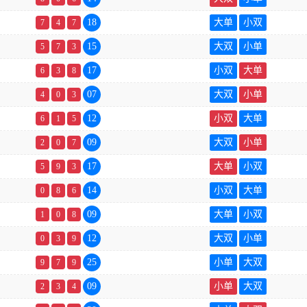
18
大单
小双
7
4
7
15
大双
小单
5
7
3
17
小双
大单
6
3
8
07
大双
小单
4
0
3
12
小双
大单
6
1
5
09
大双
小单
2
0
7
17
大单
小双
5
9
3
14
小双
大单
0
8
6
09
大单
小双
1
0
8
12
大双
小单
0
3
9
25
小单
大双
9
7
9
09
小单
大双
2
3
4