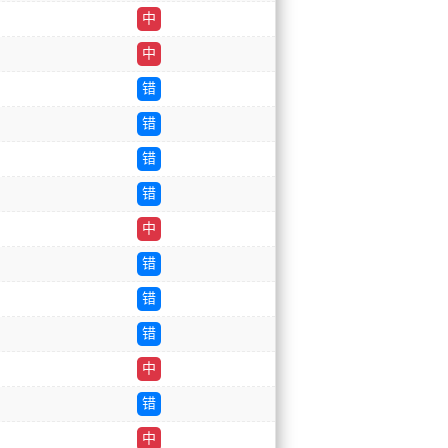
中
中
错
错
错
错
中
错
错
错
中
错
中