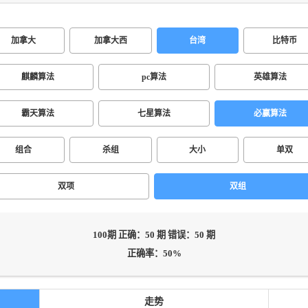
加拿大
加拿大西
台湾
比特币
麒麟算法
pc算法
英雄算法
霸天算法
七星算法
必赢算法
组合
杀组
大小
单双
双项
双组
100期 正确：50 期 错误：50 期
正确率：50%
走势