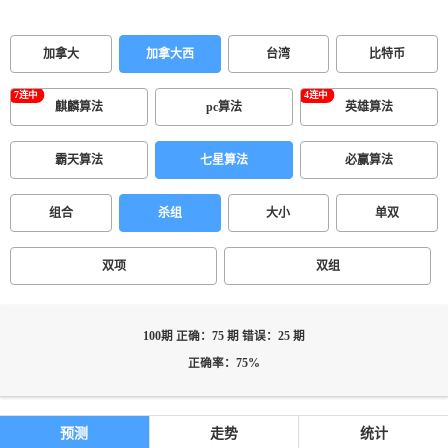
加拿大
加拿大西
台湾
比特币
麒麟算法
pc算法
英雄算法
霸天算法
七星算法
必赢算法
组合
杀组
大小
单双
双项
双组
100期 正确：75 期 错误：25 期
正确率：75%
预测
走势
统计