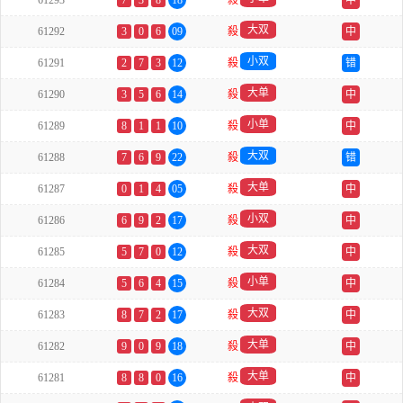
61293
7
3
8
18
殺
中
大双
61292
3
0
6
09
殺
中
小双
61291
2
7
3
12
殺
错
大单
61290
3
5
6
14
殺
中
小单
61289
8
1
1
10
殺
中
大双
61288
7
6
9
22
殺
错
大单
61287
0
1
4
05
殺
中
小双
61286
6
9
2
17
殺
中
大双
61285
5
7
0
12
殺
中
小单
61284
5
6
4
15
殺
中
大双
61283
8
7
2
17
殺
中
大单
61282
9
0
9
18
殺
中
大单
61281
8
8
0
16
殺
中