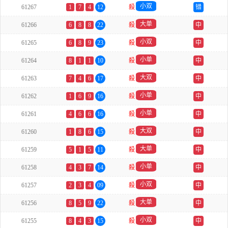
小双
61267
1
7
4
12
殺
错
大单
61266
6
8
8
22
殺
中
小双
61265
6
8
9
23
殺
中
小单
61264
8
1
1
10
殺
中
大双
61263
7
4
6
17
殺
中
小单
61262
1
6
9
16
殺
中
小单
61261
4
6
6
16
殺
中
大双
61260
1
8
6
15
殺
中
大单
61259
5
1
5
11
殺
中
小单
61258
4
3
7
14
殺
中
小双
61257
2
3
4
09
殺
中
大单
61256
8
5
9
22
殺
中
小双
61255
8
4
3
15
殺
中