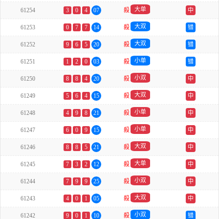
大单
61254
3
0
4
07
殺
中
大双
61253
0
7
7
14
殺
错
大双
61252
9
6
5
20
殺
错
小单
61251
1
2
0
03
殺
错
小双
61250
8
8
4
20
殺
中
大双
61249
5
6
4
15
殺
中
小单
61248
4
9
8
21
殺
中
小单
61247
6
0
9
15
殺
中
大双
61246
8
8
5
21
殺
中
大单
61245
7
3
2
12
殺
中
小双
61244
7
9
9
25
殺
中
大双
61243
4
0
1
05
殺
中
小双
61242
9
0
1
10
殺
错