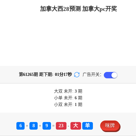
加拿大西28预测 加拿大pc开奖
第
61265
期 距下期:
01
分
17
秒
广告开关：
大双
未开:
3
期
小单
未开:
6
期
小双
未开:
1
期
6
8
9
23
大
单
咪牌
+
+
=
-