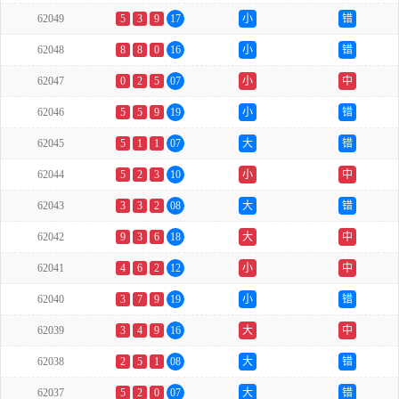
62049
5
3
9
17
小
错
62048
8
8
0
16
小
错
62047
0
2
5
07
小
中
62046
5
5
9
19
小
错
62045
5
1
1
07
大
错
62044
5
2
3
10
小
中
62043
3
3
2
08
大
错
62042
9
3
6
18
大
中
62041
4
6
2
12
小
中
62040
3
7
9
19
小
错
62039
3
4
9
16
大
中
62038
2
5
1
08
大
错
62037
5
2
0
07
大
错