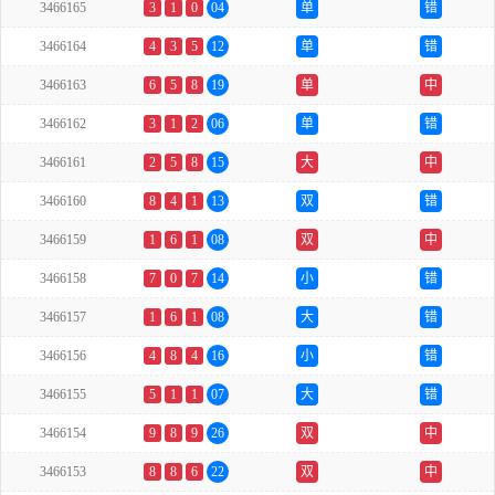
3466165
3
1
0
04
单
错
3466164
4
3
5
12
单
错
3466163
6
5
8
19
单
中
3466162
3
1
2
06
单
错
3466161
2
5
8
15
大
中
3466160
8
4
1
13
双
错
3466159
1
6
1
08
双
中
3466158
7
0
7
14
小
错
3466157
1
6
1
08
大
错
3466156
4
8
4
16
小
错
3466155
5
1
1
07
大
错
3466154
9
8
9
26
双
中
3466153
8
8
6
22
双
中