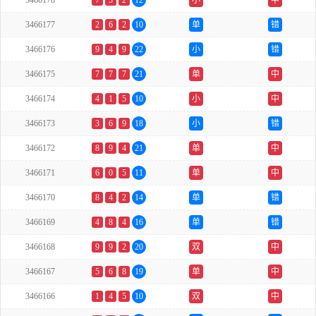
3466178
7
3
2
12
小
中
3466177
2
6
2
10
单
错
3466176
9
4
9
22
小
错
3466175
7
7
7
21
单
中
3466174
4
1
5
10
小
中
3466173
3
6
9
18
小
错
3466172
8
9
4
21
单
中
3466171
6
0
5
11
单
中
3466170
8
4
2
14
单
错
3466169
4
8
4
16
单
错
3466168
9
9
2
20
双
中
3466167
5
6
8
19
单
中
3466166
1
4
5
10
双
中