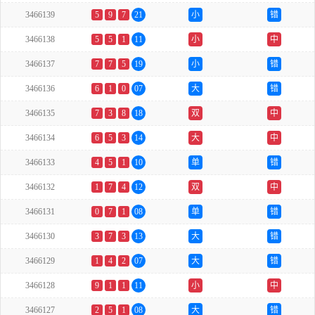
3466139
5
9
7
21
小
错
3466138
5
5
1
11
小
中
3466137
7
7
5
19
小
错
3466136
6
1
0
07
大
错
3466135
7
3
8
18
双
中
3466134
6
5
3
14
大
中
3466133
4
5
1
10
单
错
3466132
1
7
4
12
双
中
3466131
0
7
1
08
单
错
3466130
3
7
3
13
大
错
3466129
1
4
2
07
大
错
3466128
9
1
1
11
小
中
3466127
2
5
1
08
大
错