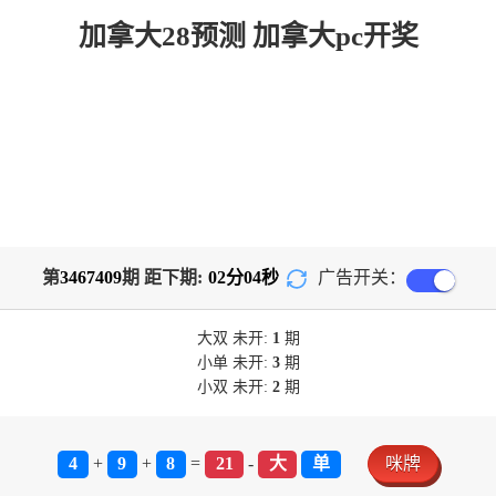
加拿大28预测 加拿大pc开奖
第
3467409
期 距下期:
02
分
03
秒
广告开关：
大双
未开:
1
期
小单
未开:
3
期
小双
未开:
2
期
4
+
9
+
8
=
21
-
大
单
咪牌