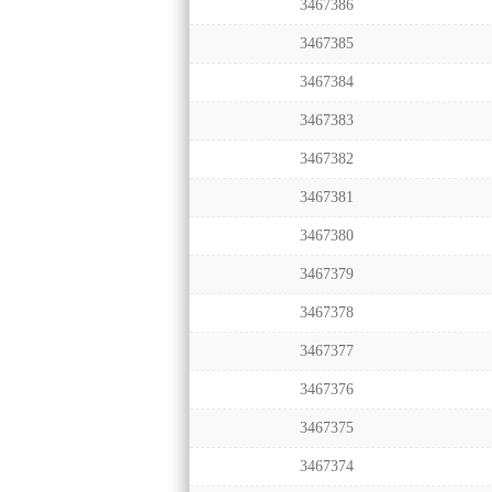
3467386
3467385
3467384
3467383
3467382
3467381
3467380
3467379
3467378
3467377
3467376
3467375
3467374