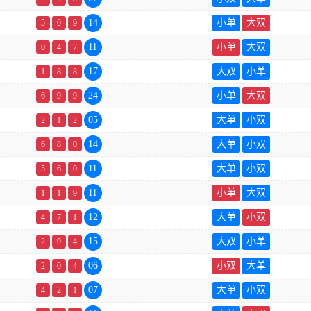
14
小单
大双
5
0
9
11
小单
大双
0
4
7
17
大双
小单
1
8
8
24
小单
大双
6
9
9
05
大单
小双
2
1
2
14
大单
小双
6
8
0
11
大单
小双
5
6
0
11
小单
大双
1
1
9
12
大单
小双
4
7
1
15
大双
小单
2
9
4
06
小双
大单
2
0
4
07
大单
小双
4
2
1