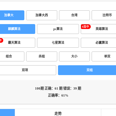
加拿大
加拿大西
台湾
比特币
麒麟算法
pc算法
英雄算法
霸天算法
七星算法
必赢算法
组合
杀组
大小
单双
双项
双组
100期 正确：61 期 错误：39 期
正确率：61%
走势