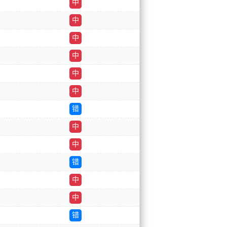
中
中
中
中
中
中
错
中
中
错
中
中
错