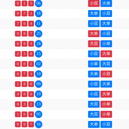
06
小双
大单
0
1
5
18
大单
小双
9
7
2
11
小双
大单
7
0
4
25
大单
小双
9
9
7
18
大双
小单
6
9
3
15
小双
大单
2
5
8
02
小单
大双
0
0
2
10
大单
小双
0
7
3
09
小双
大单
1
8
0
19
小双
大单
4
9
6
13
大双
小单
8
3
2
05
大双
小单
1
0
4
16
大单
小双
9
0
7