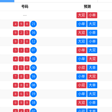
号码
预测
---
大双
小单
21
小单
大双
4
9
8
16
大双
小单
9
2
5
12
大双
小单
9
3
0
07
小单
大双
5
1
1
16
小单
大双
4
7
5
06
小双
大单
1
5
0
16
小单
大双
7
8
1
08
小双
大单
0
8
0
19
小单
大双
8
6
5
18
大双
小单
0
9
9
07
小双
大单
0
4
3