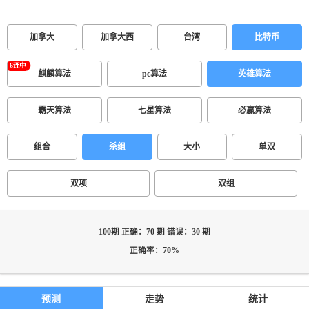
加拿大
加拿大西
台湾
比特币
麒麟算法
pc算法
英雄算法
霸天算法
七星算法
必赢算法
组合
杀组
大小
单双
双项
双组
100期 正确：70 期 错误：30 期
正确率：70%
预测
走势
统计