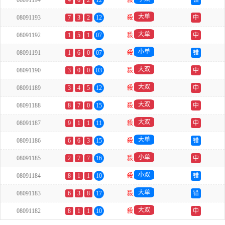
08091194
4
6
2
12
殺
错
大单
08091193
7
3
2
12
殺
中
大单
08091192
1
5
1
07
殺
中
小单
08091191
1
6
0
07
殺
错
大双
08091190
3
0
0
03
殺
中
大双
08091189
3
4
5
12
殺
中
大双
08091188
8
7
0
15
殺
中
大双
08091187
9
1
1
11
殺
中
大单
08091186
6
6
3
15
殺
错
小单
08091185
2
7
7
16
殺
中
小双
08091184
8
1
1
10
殺
错
大单
08091183
6
3
8
17
殺
错
大双
08091182
8
1
1
10
殺
中