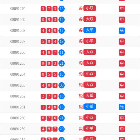
小双
08091270
5
7
3
15
殺
中
大双
08091269
0
9
3
12
殺
中
大单
08091268
4
4
9
17
殺
错
小单
08091267
5
9
4
18
殺
中
大双
08091266
4
0
7
11
殺
中
大双
08091265
9
9
3
21
殺
中
小双
08091264
8
5
5
18
殺
中
大双
08091263
4
0
4
08
殺
中
大单
08091262
2
7
9
18
殺
中
小单
08091261
1
4
8
13
殺
错
小双
08091260
8
7
6
21
殺
中
小单
08091259
4
9
7
20
殺
中
小双