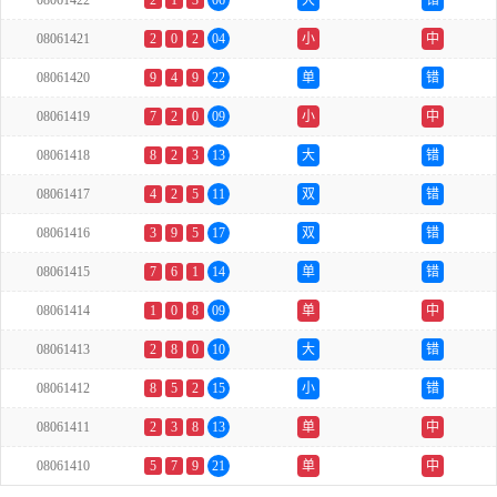
08061422
2
1
3
06
大
错
08061421
2
0
2
04
小
中
08061420
9
4
9
22
单
错
08061419
7
2
0
09
小
中
08061418
8
2
3
13
大
错
08061417
4
2
5
11
双
错
08061416
3
9
5
17
双
错
08061415
7
6
1
14
单
错
08061414
1
0
8
09
单
中
08061413
2
8
0
10
大
错
08061412
8
5
2
15
小
错
08061411
2
3
8
13
单
中
08061410
5
7
9
21
单
中