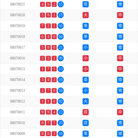
08070021
4
9
2
15
双
错
08070020
5
9
1
15
大
中
08070019
7
2
1
10
单
错
08070018
0
4
0
04
单
错
08070017
5
8
8
21
小
错
08070016
3
5
1
09
小
中
08070015
1
7
5
13
小
中
08070014
3
4
3
10
单
错
08070013
2
7
9
18
小
错
08070012
1
1
0
02
大
错
08070011
9
9
4
22
双
中
08070010
9
7
7
23
双
错
08070009
9
6
3
18
单
错