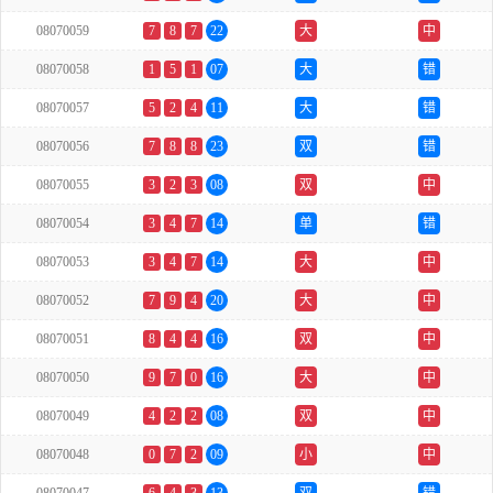
08070059
7
8
7
22
大
中
08070058
1
5
1
07
大
错
08070057
5
2
4
11
大
错
08070056
7
8
8
23
双
错
08070055
3
2
3
08
双
中
08070054
3
4
7
14
单
错
08070053
3
4
7
14
大
中
08070052
7
9
4
20
大
中
08070051
8
4
4
16
双
中
08070050
9
7
0
16
大
中
08070049
4
2
2
08
双
中
08070048
0
7
2
09
小
中