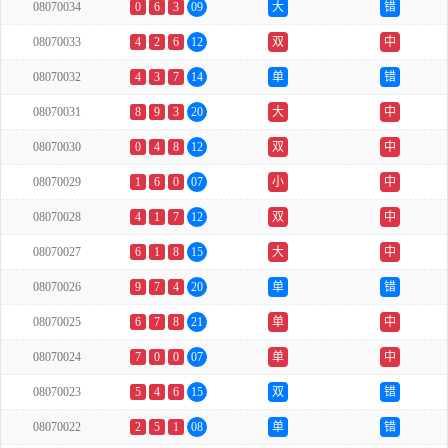
08070034
0
6
3
09
大
错
08070033
4
2
6
12
双
中
08070032
4
3
7
14
单
错
08070031
8
9
3
20
大
中
08070030
0
4
8
12
双
中
08070029
1
6
0
07
小
中
08070028
4
1
7
12
双
中
08070027
6
1
8
15
大
中
08070026
9
7
4
20
单
错
08070025
6
7
8
21
单
中
08070024
7
0
0
07
单
中
08070023
5
4
6
15
双
错
08070022
2
5
1
08
单
错